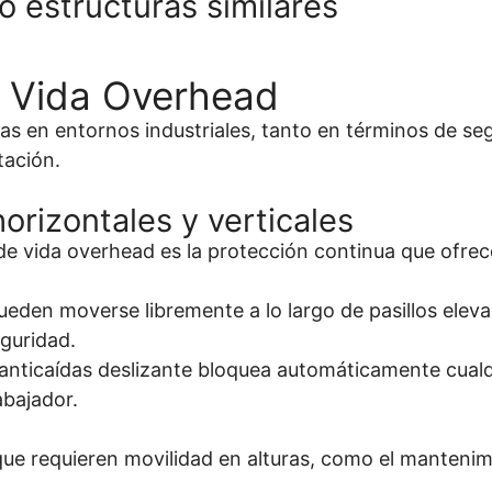
 estructuras similares
e Vida Overhead
as en entornos industriales, tanto en términos de se
tación.
rizontales y verticales
 de vida overhead es la protección continua que ofre
ueden moverse libremente a lo largo de pasillos eleva
eguridad.
vo anticaídas deslizante bloquea automáticamente cua
abajador.
s que requieren movilidad en alturas, como el manteni