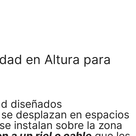
dad en Altura para
ad diseñados
e se desplazan en espacios
se instalan sobre la zona
 a un riel o cable
que les