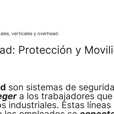
d: Protección y Movili
ad
son sistemas de segurid
eger
a los trabajadores qu
 industriales. Estas líneas 
ue los empleados se
conecten