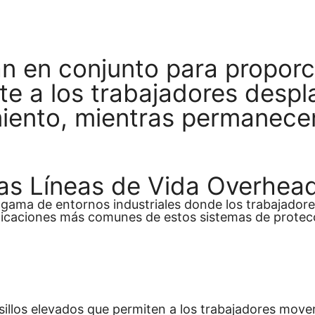
bsorbedor de energía que ayuda a
disipar la fuerza
de 
cesivos.
n en conjunto para proporc
te a los trabajadores despl
miento, mientras permanece
as Líneas de Vida Overhea
ia gama de entornos industriales donde los trabajado
aplicaciones más comunes de estos sistemas de protec
asillos elevados que permiten a los trabajadores mov